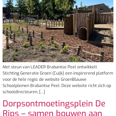
Met steun van LEADER Brabantse Peel ontwikkelt
Stichting Generatie Groen (Cuijk) een inspirerend platform
voor de hele regio: de website GroenBlauwe
Schoolpleinen Brabantse Peel. Deze website richt zich op
schooldirecteuren, […]
Dorpsontmoetingsplein De
Rips – samen bouwen aan