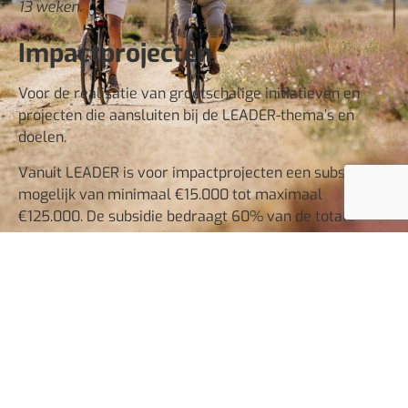
13 weken.
Impactprojecten
Voor de realisatie van grootschalige initiatieven en
projecten die aansluiten bij de LEADER-thema’s en
doelen.
Vanuit LEADER is voor impactprojecten een subsidie
mogelijk van minimaal €15.000 tot maximaal
€125.000. De subsidie bedraagt 60% van de totale
kosten. Projecten hebben daarmee een maximale
projectomvang van €208.300.
* Impactprojecten hebben een doorlooptijd van 22
weken.
Neem contact op