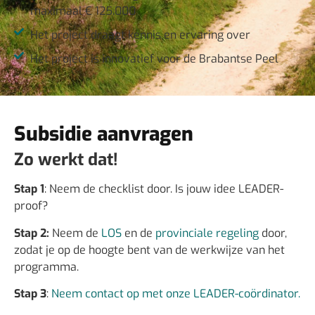
maximaal € 125.000
Het project draagt kennis en ervaring over
Het project is innovatief voor de Brabantse Peel
Subsidie aanvragen
Zo werkt dat!
Stap 1
: Neem de checklist door. Is jouw idee LEADER-
proof?
Stap 2:
Neem de
LOS
en de
provinciale regeling
door,
zodat je op de hoogte bent van de werkwijze van het
programma.
Stap 3
:
Neem contact op met onze
LEADER-
coördinator.