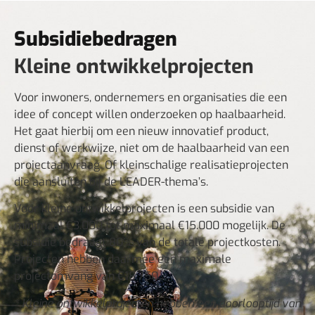
Subsidiebedragen
Kleine ontwikkelprojecten
Voor inwoners, ondernemers en organisaties die een
idee of concept willen onderzoeken op haalbaarheid.
Het gaat hierbij om een nieuw innovatief product,
dienst of werkwijze, niet om de haalbaarheid van een
projectaanvraag. Of kleinschalige realisatieprojecten
die aansluiten bij de LEADER-thema’s.
Voor kleine ontwikkelprojecten is een subsidie van
minimaal €3.000 tot maximaal €15.000 mogelijk. De
subsidie bedraagt 80% van de totale projectkosten.
Projecten hebben daarmee een maximale
projectomvang van €18.750.
* Kleine ontwikkelprojecten hebben een doorlooptijd van