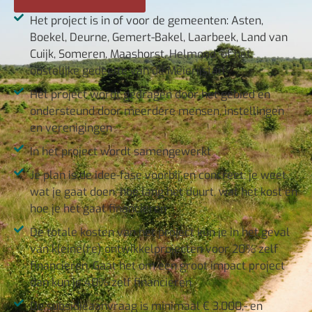
Het project is in of voor de gemeenten: Asten,
Boekel, Deurne, Gemert-Bakel, Laarbeek, Land van
Cuijk, Someren, Maashorst, Helmond, of het
oostelijke gedeelte van de Meierijstad
Het project wordt gedragen door het gebied en
ondersteund door meerdere mensen, instellingen
en verenigingen
In het project wordt samengewerkt
Je plan is de idee-fase voorbij en concreet: je weet
wat je gaat doen, hoe lang het duurt, wat het kost en
hoe je het gaat financieren
De totale kosten van het project kun je in het geval
van kleine(re) ontwikkelprojecten voor 20% zelf
financieren. Gaat het om een groot impact project
dan kun je 40% zelf financieren
De subsidieaanvraag is minimaal € 3.000,- en