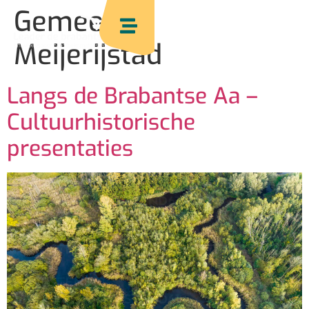
Gemeente:
Meijerijstad
Langs de Brabantse Aa –
Cultuurhistorische
presentaties