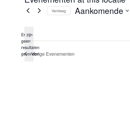
Aankomende
Vandaag
Selecteer
een
datum.
Er zijn
geen
Bericht
resultaten
Vorige
Evenementen
gevonden.