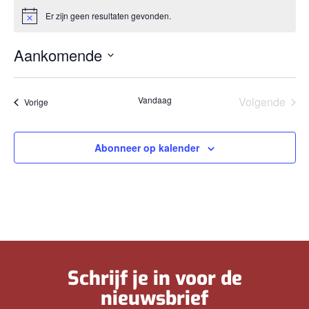
Er zijn geen resultaten gevonden.
Bericht
Aankomende
Selecteer
een
datum.
Eve
Vandaag
Volgende
Evenementen
Vorige
Abonneer op kalender
Schrijf je in voor de
nieuwsbrief